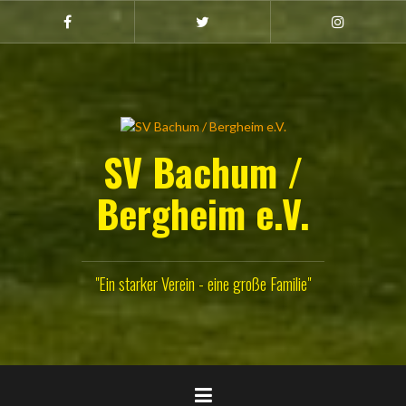
Zum
Inhalt
Facebook
Twitter
Instagram
(Damen)
springen
SV Bachum /
Bergheim e.V.
"Ein starker Verein - eine große Familie"