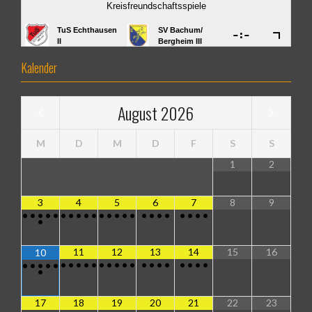
Kalender
August
2026
M
D
M
D
F
S
S
1
2
3
4
5
6
7
8
9
•
•
•
•
•
•
•
•
•
•
•
•
•
•
•
•
•
•
•
•
•
•
•
•
11
12
13
14
15
16
10
•
•
•
•
•
•
•
•
•
•
•
•
•
•
•
•
•
•
•
•
•
•
•
•
17
18
19
20
21
22
23