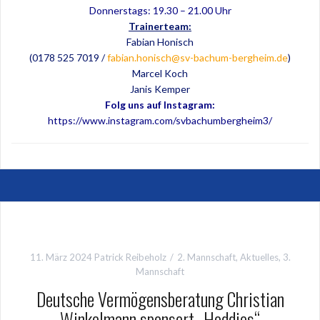
Donnerstags: 19.30 – 21.00 Uhr
Trainerteam:
Fabian Honisch
(0178 525 7019 /
fabian.honisch@sv-bachum-bergheim.de
)
Marcel Koch
Janis Kemper
Folg uns auf Instagram:
https://www.instagram.com/svbachumbergheim3/
11. März 2024
Patrick Reibeholz
2. Mannschaft
,
Aktuelles
,
3.
Mannschaft
Deutsche Vermögensberatung Christian
Winkelmann sponsert „Hoddies“