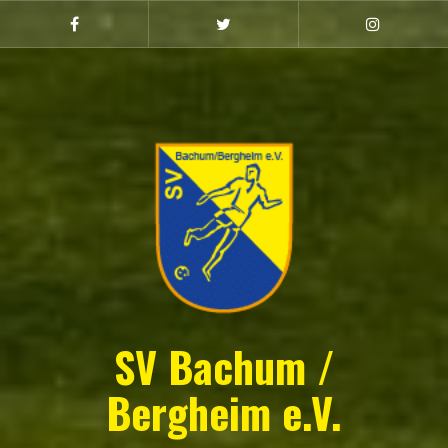
Zum
Inhalt
Facebook
Twitter
Instagram
(Damen)
springen
SV Bachum /
Bergheim e.V.