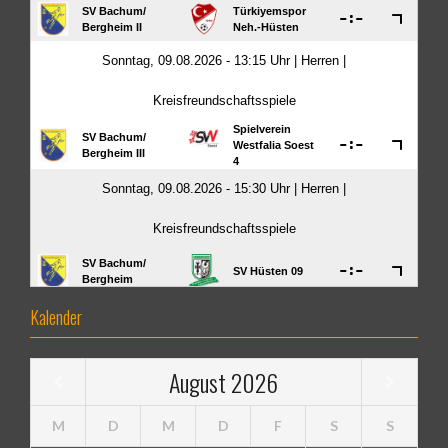
Kalender
August
2026
M
D
M
D
F
S
S