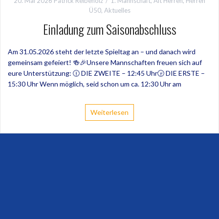
20. Mai 2026
Patrick Reibeholz
1. Mannschaft
,
Alt Herren
,
Herren
Ü50
,
Aktuelles
Einladung zum Saisonabschluss
Am 31.05.2026 steht der letzte Spieltag an – und danach wird
gemeinsam gefeiert! 🍻🎉Unsere Mannschaften freuen sich auf
eure Unterstützung: 🕧 DIE ZWEITE – 12:45 Uhr🕞 DIE ERSTE –
15:30 Uhr Wenn möglich, seid schon um ca. 12:30 Uhr am
Weiterlesen