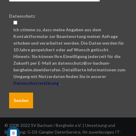
Datenschutz
Ich stimme zu, dass meine Angaben aus dem
Kontaktformular zur Beantwortung meiner Anfrage
erhoben und verarbeitet werden. Die Daten werden für
10 Jahre gespeichert oder auf Wunsch gelöscht.
Hinweis: Sie können Ihre Einwilligung jederzeit für die
Zukunft per E-Mail an datenschutz@sv-bachum-
bergheim.dewiderrufen. Detaillierte Informationen zum
Umgang mit Nutzerdaten finden Sie in unserer
Datenschutzerklärung
.
A
l
© 2008-2022 SV Bachum / Bergheim e.V. | Umsetzung und
t
Betreuung:
G-DS Gängler DatenService
, Ihr zuverlässiges IT-
e