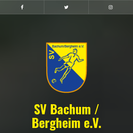
Zum
Inhalt
Facebook
Twitter
Instagram
(Damen)
springen
SV Bachum /
Bergheim e.V.