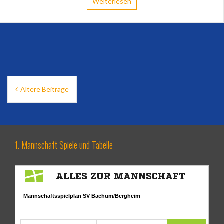
Weiterlesen
Beitragsnavigation
Ältere Beiträge
1. Mannschaft Spiele und Tabelle