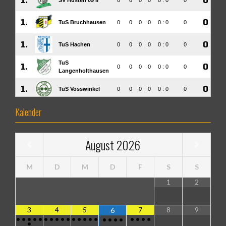
Kalender
August
2026
M
D
M
D
F
S
S
1
2
3
4
5
7
8
9
6
•
•
•
•
•
•
•
•
•
•
•
•
•
•
•
•
•
•
•
•
•
•
•
•