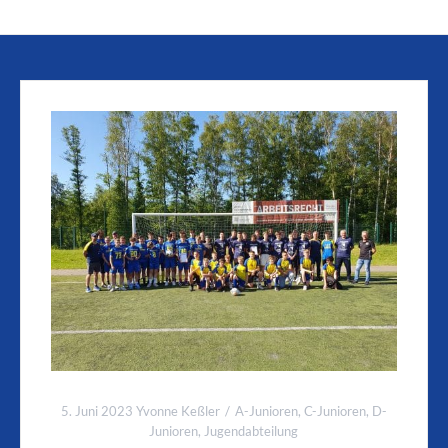
5. Juni 2023
Yvonne Keßler
A-Junioren
,
C-Junioren
,
D-
Junioren
,
Jugendabteilung