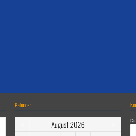
Kalender
Ko
De
August
2026