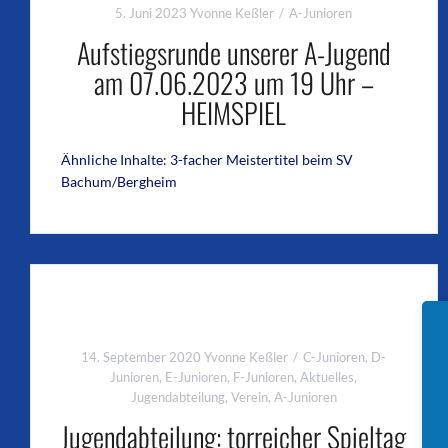
5. Juni 2023
Yvonne Keßler
A-Junioren
Aufstiegsrunde unserer A-Jugend
am 07.06.2023 um 19 Uhr –
HEIMSPIEL
Ähnliche Inhalte: 3-facher Meistertitel beim SV
Bachum/Bergheim
14. September 2020
Yvonne Keßler
C-Junioren
,
D-
Junioren
,
E-Junioren
,
F-Junioren
,
Aktuelles
,
Jugendabteilung
,
Verein
,
A-Junioren
Jugendabteilung: torreicher Spieltag