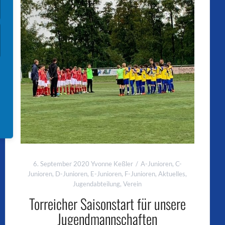
6. September 2020
Yvonne Keßler
A-Junioren
,
C-
Junioren
,
D-Junioren
,
E-Junioren
,
F-Junioren
,
Aktuelles
,
Jugendabteilung
,
Verein
Torreicher Saisonstart für unsere
Jugendmannschaften