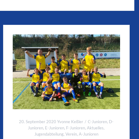
20. September 2020
Yvonne Keßler
C-Junioren
,
D-
Junioren
,
E-Junioren
,
F-Junioren
,
Aktuelles
,
Jugendabteilung
,
Verein
,
A-Junioren