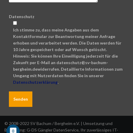
Datenschutz
Ich stimme zu, dass meine Angaben aus dem
Kontaktformular zur Beantwortung meiner Anfrage
erhoben und verarbeitet werden. Die Daten werden für
10 Jahre gespeichert oder auf Wunsch gelöscht.
Hinweis: Sie können Ihre Einwilligung jederzeit für die
Zukunft per E-Mail an datenschutz@sv-bachum-
bergheim.dewiderrufen. Detaillierte Informationen zum
Umgang mit Nutzerdaten finden Sie in unserer
Datenschutzerklärung
.
A
l
© 2008-2022 SV Bachum / Bergheim e.V. | Umsetzung und
t
Betreuung:
G-DS Gängler DatenService
, Ihr zuverlässiges IT-
e