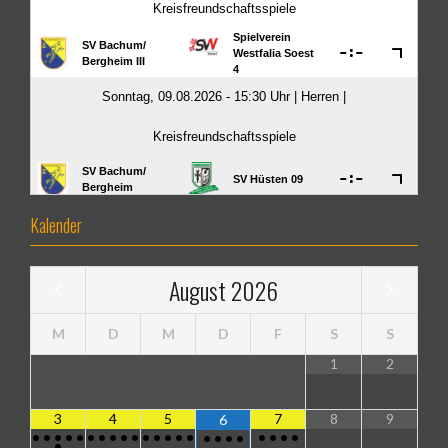
Kalender
August
2026
M
D
M
D
F
S
S
1
2
3
4
5
7
8
9
6
•
•
•
•
•
•
•
•
•
•
•
•
•
•
•
•
•
•
•
•
•
•
•
•