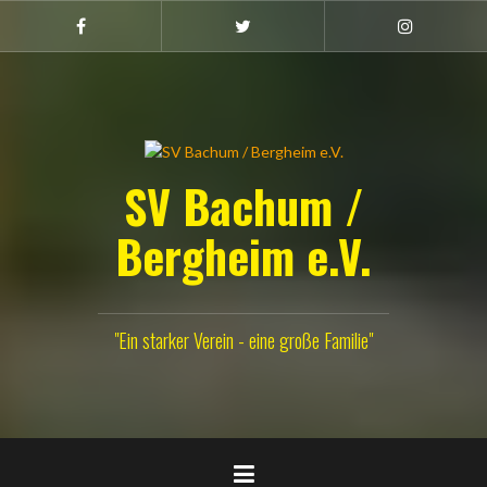
Zum
Inhalt
Facebook
Twitter
Instagram
(Damen)
springen
SV Bachum /
Bergheim e.V.
"Ein starker Verein - eine große Familie"