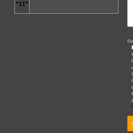
•
•
•
•
•
•
Da