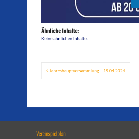
Ähnliche Inhalte:
Keine ähnlichen Inhalte.
Beitragsnavigation
Jahreshauptversammlung – 19.04.2024
Vereinspielplan