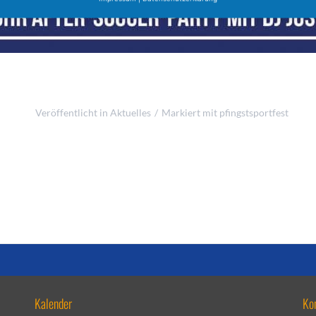
Veröffentlicht in
Aktuelles
Markiert mit
pfingstsportfest
Kalender
Ko