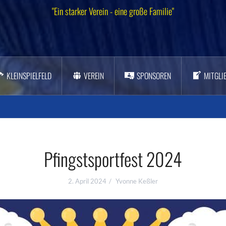
"Ein starker Verein - eine große Familie"
KLEINSPIELFELD
VEREIN
SPONSOREN
MITGLI
Pfingstsportfest 2024
2. April 2024
Yvonne Keßler