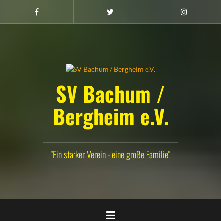
Zum
Inhalt
Facebook
Twitter
Instagram
(Damen)
springen
SV Bachum /
Bergheim e.V.
"Ein starker Verein - eine große Familie"