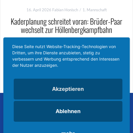
16. April 2026
Fabian Honisch
1. Mannschaft
Kaderplanung schreitet voran: Brüder-Paar
wechselt zur Höllenbergkampfbahn
Der SVBB stellt die Weichen für die kommende Spielzeit: Mit Çetin
Diese Seite nutzt Website-Tracking-Technologien von
und Serhat Kurt können wir zwei weitere Neuzugänge für die 1.
Dritten, um ihre Dienste anzubieten, stetig zu
Mannschaft präsentieren. Die beiden Brüder wechseln vom SV
verbessern und Werbung entsprechend den Interessen
Arnsberg 09 zu uns und sind an der Höllenbergkampfbahn keine
der Nutzer anzuzeigen.
Weiterlesen
Akzeptieren
Ablehnen