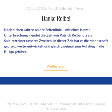
23. Juni 2026
Patrick Reibeholz
Verein
Danke Reibe!
Nach sieben Jahren an der Seitenlinie – mit einer kurzen
Unterbrechung – endet die Zeit von Patrick Reibeholz als
Spielertrainer unserer Zweiten. In dieser Zeit hat er die Mannschaft
geprägt, weiterentwickelt und gleich zweimal zum Aufstieg in die
B-Liga geführt.
Weiterlesen
20. Mai 2026
Patrick Reibeholz
1. Mannschaft
,
Alt Herren
,
Herren
Ü50
,
Aktuelles