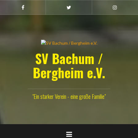
Zum
Inhalt
Facebook
Twitter
Instagram
(Damen)
springen
SV Bachum /
Bergheim e.V.
"Ein starker Verein - eine große Familie"