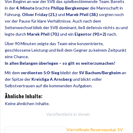
Von Beginn an war der SVB das spielbestimmende Team. Bereits
in der
4. Minute
brachte
Philipp Bergkemper
die Mannschaft in
Führung.
Oliver Friday (21.)
und
Marek Pfeil (38.)
sorgten noch
vor der Pause für klare Verhältnisse. Auch nach dem
Seitenwechsel blieb der SVB dominant, ließ defensiv nichts zu und
legte durch
Marek Pfeil (70.)
und ein
Eigentor (90.+2)
nach.
Über 90 Minuten zeigte das Team eine konzentrierte,
geschlossene Leistung und ließ dem Gegner zu keinem Zeitpunkt
eine Chance.
In allen Belangen überlegen – so gilt es weiterzumachen!
Mit dem
verdienten 5:0-Sieg
bleibt der
SV Bachum/Bergheim
an
der Spitze der
Kreisliga A Arnsberg
und blickt voller
Selbstvertrauen auf die kommenden Aufgaben.
Ähnliche Inhalte:
Keine ähnlichen Inhalte.
Veröffentlicht in
Verein
Beitragsnavigation
Viertelfinale Reservepokal: SV