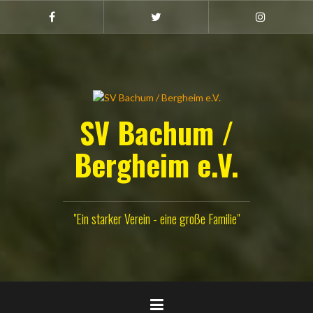
Zum
Inhalt
Facebook
Twitter
Instagram
(Damen)
springen
SV Bachum /
Bergheim e.V.
"Ein starker Verein - eine große Familie"