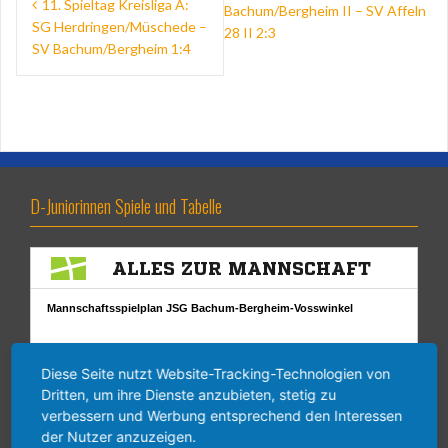
11. Spieltag Kreisliga A:
Bachum/Bergheim II – SV Affeln
SG Herdringen/Müschede –
28 II 2:3
SV Bachum/Bergheim 1:4
D-Juniorinnen Spiele und Tabelle
Diese Seite nutzt Website-Tracking-Technologien von
Dritten, um ihre Dienste anzubieten, stetig zu
verbessern und Werbung entsprechend den Interessen
der Nutzer anzuzeigen.