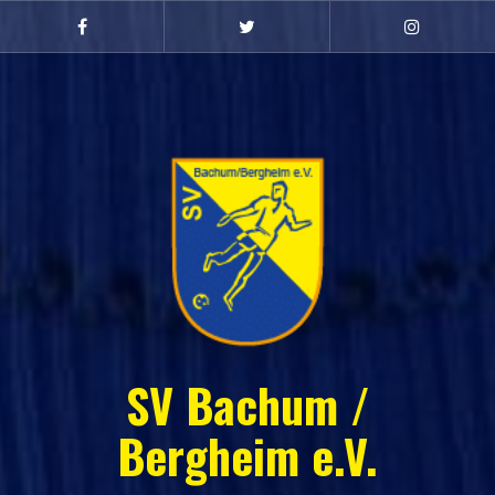
Zum
Inhalt
Facebook
Twitter
Instagram
(Damen)
springen
SV Bachum /
Bergheim e.V.