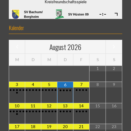
Kalender
August
2026
M
D
M
D
F
S
S
1
2
3
4
5
7
8
9
6
•
•
•
•
•
•
•
•
•
•
•
•
•
•
•
•
•
•
•
•
•
•
•
•
10
11
12
13
14
15
16
•
•
•
•
•
•
•
•
•
•
•
•
•
•
•
•
•
•
•
•
•
•
•
•
17
18
19
20
21
22
23