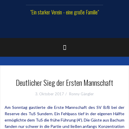
"Ein starker Verein - eine große Familie"
Deutlicher Sieg der Ersten Mannschaft
3. Oktober 2017
Ronny Gängler
Am Sonntag gastierte die Erste Mannschaft des SV B/B bei der
Reserve des TuS Sundern. Ein Fehlpass tief in der eigenen Hälfte
ermöglichte dem TuS die frühe Führung (4′). Die Gäste aus Bachum
fanden nur schwer in die Partie und ließen anfangs Konzentration