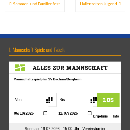
Beitragsnavigation
Sommer- und Familienfest
Hallenzeiten Jugend
1. Mannschaft Spiele und Tabelle