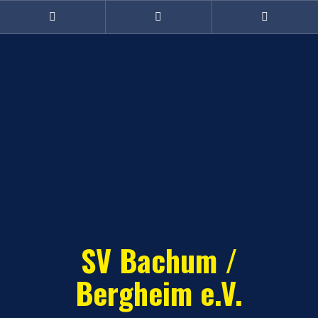
Zum
Inhalt
Facebook
Twitter
Instagram
(Damen)
springen
SV Bachum /
Bergheim e.V.