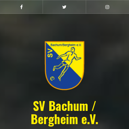
Zum
Inhalt
Facebook
Twitter
Instagram
(Damen)
springen
SV Bachum /
Bergheim e.V.