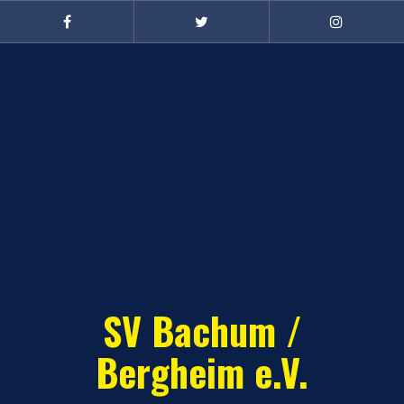
Zum
Inhalt
Facebook
Twitter
Instagram
(Damen)
springen
SV Bachum /
Bergheim e.V.