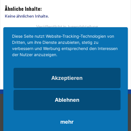
Ähnliche Inhalte:
Keine ähnlichen Inhalte.
Veröffentlicht in
Jugendabteilung
Diese Seite nutzt Website-Tracking-Technologien von
Beitragsnavigation
Dritten, um ihre Dienste anzubieten, stetig zu
Nachruf
Einladung zur
verbessern und Werbung entsprechend den Interessen
Vereinsmitbegründer Franz
Jahreshauptversammlung
der Nutzer anzuzeigen.
„Antek“ Deimel
Akzeptieren
Ablehnen
Vereinspielplan
mehr