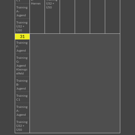
C1
Herren
Ü32 +
Training
Ü50
A-
Jugend
Training
Ü32 +
Ü50
31
Training
F-
Jugend
Training
G-
Jugend
Kleinspi
elfeld
Training
B-
Jugend
Training
C1
Training
A-
Jugend
Training
Ü32 +
Ü50