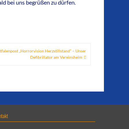
ld bei uns begrüßen zu dürfen.
tfalenpost „Horrorvision Herzstillstand“ – Unser
Defibrillator am Vereinsheim
ntakt