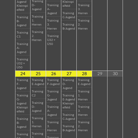
Training
Jugend
Kleinspi
D-
Training
Training
Kleinspi
elfeld
Jugend
A-
3.
elfeld
Jugend
Training
Herren
Training
Training
C-Jugend
1.
Training
Training
B-
Herren
3.
Training
2.
Jugend
Herren
B-Jugend
Herren
Training
Training
2.
Training
C1
Herren
Ü32 +
Training
Ü50
A-
Jugend
Training
Ü32 +
Ü50
24
25
26
27
28
29
30
Training
Training
Training
Training
Training
F-
E-Jugend
F-Jugend
D-
E-Jugend
Jugend
Jugend
Training
Training
Training
Training
C2
G-
Training
1.
G-
Jugend
E-Jugend
Herren
Training
Jugend
Kleinspi
D-
Training
Training
Kleinspi
elfeld
Jugend
A-
3.
elfeld
Jugend
Training
Herren
Training
Training
C-Jugend
1.
Training
Training
B-
Herren
3.
Training
2.
Jugend
Herren
B-Jugend
Herren
Training
Training
2.
Training