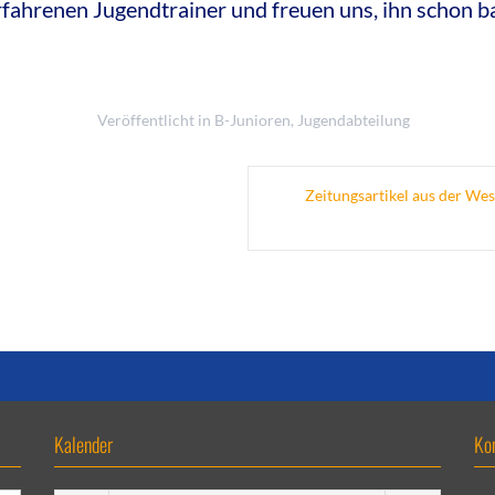
rfahrenen Jugendtrainer und freuen uns, ihn schon ba
Veröffentlicht in
B-Junioren
,
Jugendabteilung
Zeitungsartikel aus der Wes
Kalender
Ko