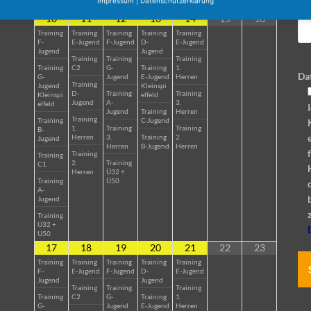
Impressum
|
Datenschutzerklärung
Ü50
10
11
12
13
14
15
16
Training
Training
Training
Training
Training
F-
E-Jugend
F-Jugend
D-
E-Jugend
Jugend
Jugend
Training
Training
Training
Training
C2
G-
Training
1.
Da
G-
Jugend
E-Jugend
Herren
Training
Jugend
Kleinspi
D-
Training
Training
Kleinspi
elfeld
Jugend
A-
3.
elfeld
Jugend
Training
Herren
Training
Training
C-Jugend
1.
Training
Training
B-
Herren
3.
Training
2.
Jugend
Herren
B-Jugend
Herren
Training
Training
2.
Training
C1
Herren
Ü32 +
Training
Ü50
A-
Jugend
Training
Ü32 +
Ü50
17
18
19
20
21
22
23
Training
Training
Training
Training
Training
F-
E-Jugend
F-Jugend
D-
E-Jugend
Jugend
Jugend
Training
Training
Training
Training
C2
G-
Training
1.
G-
Jugend
E-Jugend
Herren