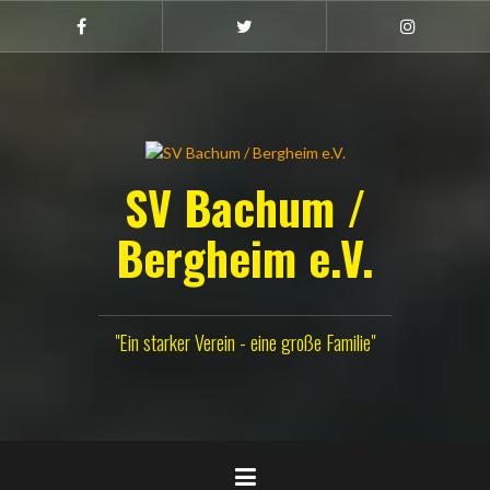
Zum
Inhalt
Facebook
Twitter
Instagram
(Damen)
springen
SV Bachum /
Bergheim e.V.
"Ein starker Verein - eine große Familie"