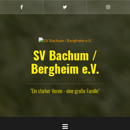
Zum
Inhalt
Facebook
Twitter
Instagram
(Damen)
springen
SV Bachum /
Bergheim e.V.
"Ein starker Verein - eine große Familie"