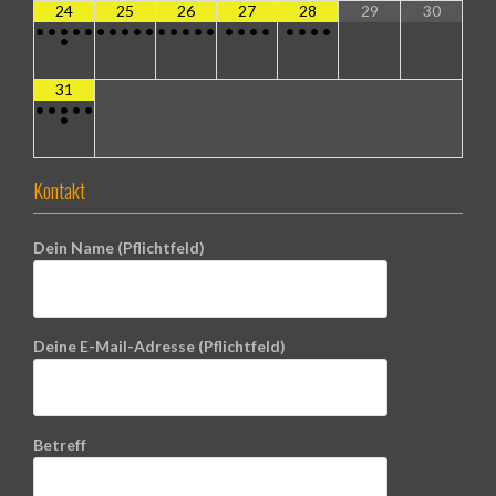
24
25
26
27
28
29
30
•
•
•
•
•
•
•
•
•
•
•
•
•
•
•
•
•
•
•
•
•
•
•
•
31
•
•
•
•
•
•
Kontakt
Dein Name (Pflichtfeld)
Deine E-Mail-Adresse (Pflichtfeld)
Betreff