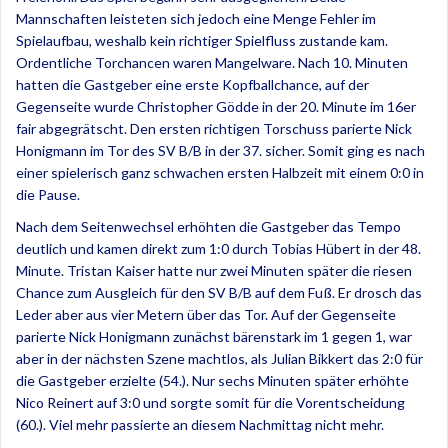
Mannschaften leisteten sich jedoch eine Menge Fehler im
Spielaufbau, weshalb kein richtiger Spielfluss zustande kam.
Ordentliche Torchancen waren Mangelware. Nach 10. Minuten
hatten die Gastgeber eine erste Kopfballchance, auf der
Gegenseite wurde Christopher Gödde in der 20. Minute im 16er
fair abgegrätscht. Den ersten richtigen Torschuss parierte Nick
Honigmann im Tor des SV B/B in der 37. sicher. Somit ging es nach
einer spielerisch ganz schwachen ersten Halbzeit mit einem 0:0 in
die Pause.
Nach dem Seitenwechsel erhöhten die Gastgeber das Tempo
deutlich und kamen direkt zum 1:0 durch Tobias Hübert in der 48.
Minute. Tristan Kaiser hatte nur zwei Minuten später die riesen
Chance zum Ausgleich für den SV B/B auf dem Fuß. Er drosch das
Leder aber aus vier Metern über das Tor. Auf der Gegenseite
parierte Nick Honigmann zunächst bärenstark im 1 gegen 1, war
aber in der nächsten Szene machtlos, als Julian Bikkert das 2:0 für
die Gastgeber erzielte (54.). Nur sechs Minuten später erhöhte
Nico Reinert auf 3:0 und sorgte somit für die Vorentscheidung
(60.). Viel mehr passierte an diesem Nachmittag nicht mehr.