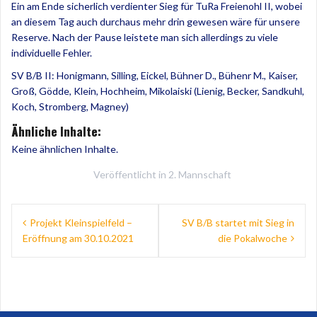
Ein am Ende sicherlich verdienter Sieg für TuRa Freienohl II, wobei
an diesem Tag auch durchaus mehr drin gewesen wäre für unsere
Reserve. Nach der Pause leistete man sich allerdings zu viele
individuelle Fehler.
SV B/B II: Honigmann, Silling, Eickel, Bühner D., Bühenr M., Kaiser,
Groß, Gödde, Klein, Hochheim, Mikolaiski (Lienig, Becker, Sandkuhl,
Koch, Stromberg, Magney)
Ähnliche Inhalte:
Keine ähnlichen Inhalte.
Veröffentlicht in
2. Mannschaft
Beitragsnavigation
Projekt Kleinspielfeld –
SV B/B startet mit Sieg in
Eröffnung am 30.10.2021
die Pokalwoche