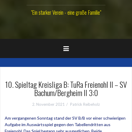
"Ein starker Verein - eine große Familie"
10. Spieltag Kreisliga B: TuRa Freienohl II – SV
Bachum/Bergheim II 3:0
2. November 2021
Patrick Reibeholz
Am vergangenen Sonntag stand der SV B/B vor einer schwierigen
Aufgabe im Auswärtsspiel gegen den Tabellendritten aus
Freienohl. Das Spiel begann sehr ausgeglichen. Beide