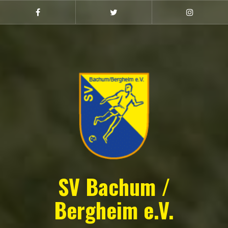
Zum
Inhalt
Facebook
Twitter
Instagram
(Damen)
springen
SV Bachum /
Bergheim e.V.