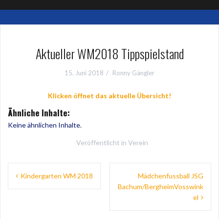
Aktueller WM2018 Tippspielstand
15. Juni 2018
Ronny Gängler
Klicken öffnet das aktuelle Übersicht!
Ähnliche Inhalte:
Keine ähnlichen Inhalte.
Veröffentlicht in
Verein
Beitragsnavigation
Kindergarten WM 2018
Mädchenfussball JSG
Bachum/BergheimVosswink
el