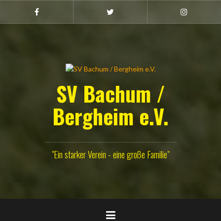
Zum
Inhalt
Facebook
Twitter
Instagram
(Damen)
springen
SV Bachum /
Bergheim e.V.
"Ein starker Verein - eine große Familie"