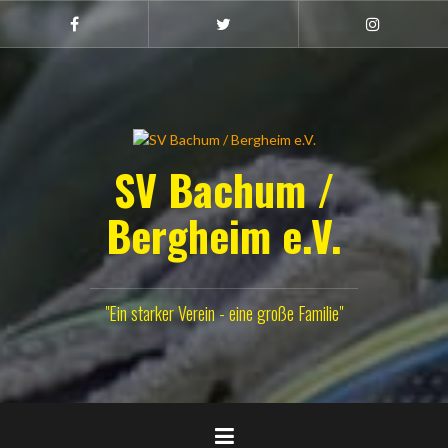
Zum
Inhalt
Facebook
Twitter
Instagram
(Damen)
springen
SV Bachum /
Bergheim e.V.
"Ein starker Verein - eine große Familie"