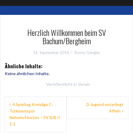
Herzlich Willkommen beim SV
Bachum/Bergheim
16. September 2016
Ronny Gängler
Ähnliche Inhalte:
Keine ähnlichen Inhalte.
Veröffentlicht in
Verein
Beitragsnavigation
4.Spieltag Kreisliga C:
D Jugend unterliegt
Türkiyemspor
Affeln
Neheim/Hüsten – SV B/B II
5:1