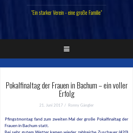
"Ein starker Verein - eine große Familie"
Pokalfinaltag der Frauen in Bachum – ein voller
Erfolg
21. Juni 2017
Ronny Gängler
Pfingstmontag fand zum zweiten Mal der große Pokalfinaltag der
Frauen in Bachum statt.
Bei sehr gutem Wetter kamen wieder zahlreiche Zuschauer (420)