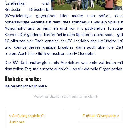
(Landesliga) und
Borussia Dröschede
(Westfalenliga) gegenüber. Hier merke man sofort, dass
höherklassige Vereine auf dem Platz standen. Es war ein Spiel auf
Augenhöhe und es ging hin und her, mit packenden Torraum-
Szenen. Der goldene Treffer fiel in dem Spiel erst recht spät – gut
10 Minuten vor Ende erzielte der FC Iserlohn das umjubelte 1:0
und konnte dieses knappe Ergebnis dann auch über die Zeit
retten. Auch hier Glückwunsch an den FC Iserlohn!
Der SV Bachum/Bergheim als Ausrichter war sehr zufrieden mit
dem tollen Tag und erntete auch viel Lob für die tolle Organisation.
Ähnliche Inhalte:
Keine ähnlichen Inhalte.
Veröffentlicht in
Damenmannschaft
Beitragsnavigation
Aufstiegsspiele C-
Fußball-Olympiade
Junioren