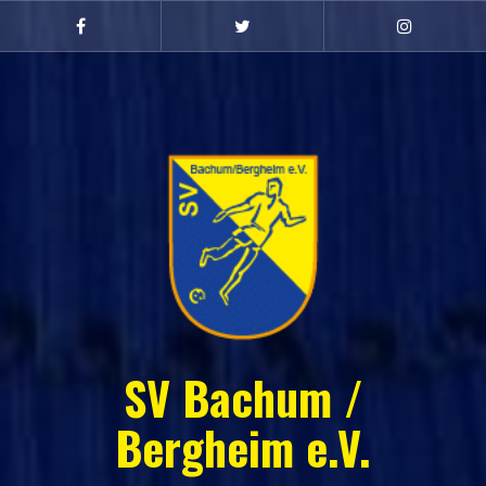
Zum
Inhalt
Facebook
Twitter
Instagram
(Damen)
springen
SV Bachum /
Bergheim e.V.