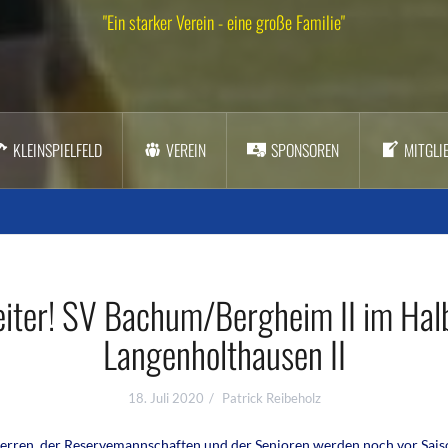
"Ein starker Verein - eine große Familie"
KLEINSPIELFELD
VEREIN
SPONSOREN
MITGLI
iter! SV Bachum/Bergheim II im Hal
Langenholthausen II
18. Juli 2020
Patrick Reibeholz
therren, der Reservemannschaften und der Senioren werden noch vor Saiso