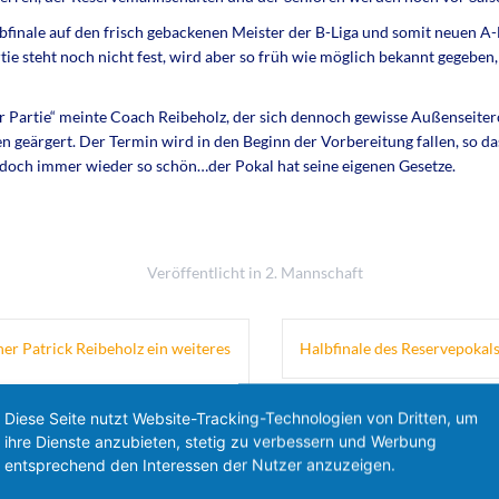
inale auf den frisch gebackenen Meister der B-Liga und somit neuen A-Li
e steht noch nicht fest, wird aber so früh wie möglich bekannt gegeben,
ser Partie“ meinte Coach Reibeholz, der sich dennoch gewisse Außenseite
 geärgert. Der Termin wird in den Beginn der Vorbereitung fallen, so das
doch immer wieder so schön…der Pokal hat seine eigenen Gesetze.
Veröffentlicht in
2. Mannschaft
iner Patrick Reibeholz ein weiteres
Halbfinale des Reservepokal
Diese Seite nutzt Website-Tracking-Technologien von Dritten, um
ihre Dienste anzubieten, stetig zu verbessern und Werbung
entsprechend den Interessen der Nutzer anzuzeigen.