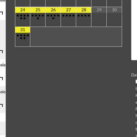
24
25
26
27
28
29
30
•
•
•
•
•
•
•
•
•
•
•
•
•
•
•
•
•
•
•
•
•
•
•
•
31
•
•
•
•
•
•
Da