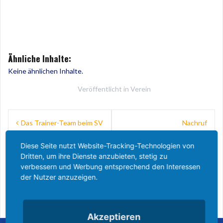
Ähnliche Inhalte:
Keine ähnlichen Inhalte.
Veröffentlicht in
Verein
Beitragsnavigation
Das Trainer-Team beim SV
Nachruf
Bachum / Bergheim heißt
Vereinsmitbegründer Franz
auch der kommenden
„Antek“ Deimel
Diese Seite nutzt Website-Tracking-Technologien von
Saison Sascha Kampmann
Dritten, um ihre Dienste anzubieten, stetig zu
und Matthias Grote.
verbessern und Werbung entsprechend den Interessen
der Nutzer anzuzeigen.
Akzeptieren