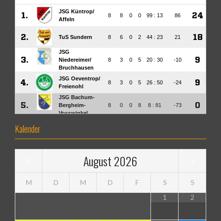
Kalender
August
2026
M
D
M
D
F
S
S
1
2