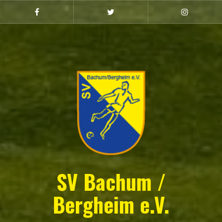
Zum
Inhalt
Facebook
Twitter
Instagram
(Damen)
springen
SV Bachum /
Bergheim e.V.