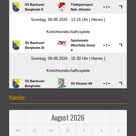
Kalender
August
2026
M
D
M
D
F
S
S