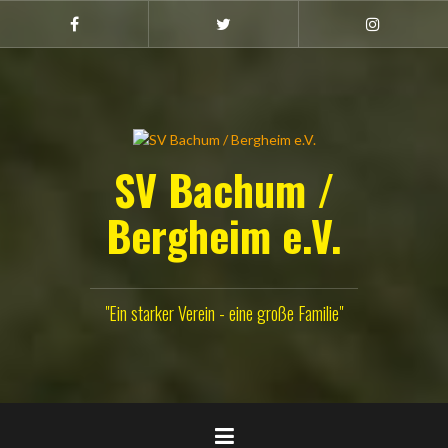
Zum
Inhalt
Facebook
Twitter
Instagram
(Damen)
springen
SV Bachum /
Bergheim e.V.
"Ein starker Verein - eine große Familie"