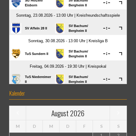
Kalender
August
2026
M
D
M
D
F
S
S
1
2