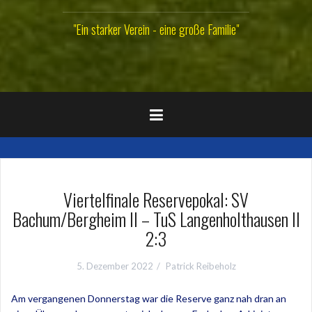
"Ein starker Verein - eine große Familie"
Viertelfinale Reservepokal: SV
Bachum/Bergheim II – TuS Langenholthausen II
2:3
5. Dezember 2022
Patrick Reibeholz
Am vergangenen Donnerstag war die Reserve ganz nah dran an