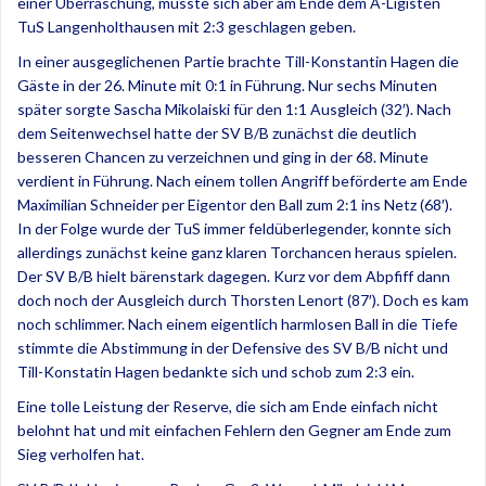
einer Überraschung, musste sich aber am Ende dem A-Ligisten
TuS Langenholthausen mit 2:3 geschlagen geben.
In einer ausgeglichenen Partie brachte Till-Konstantin Hagen die
Gäste in der 26. Minute mit 0:1 in Führung. Nur sechs Minuten
später sorgte Sascha Mikolaiski für den 1:1 Ausgleich (32′). Nach
dem Seitenwechsel hatte der SV B/B zunächst die deutlich
besseren Chancen zu verzeichnen und ging in der 68. Minute
verdient in Führung. Nach einem tollen Angriff beförderte am Ende
Maximilian Schneider per Eigentor den Ball zum 2:1 ins Netz (68′).
In der Folge wurde der TuS immer feldüberlegender, konnte sich
allerdings zunächst keine ganz klaren Torchancen heraus spielen.
Der SV B/B hielt bärenstark dagegen. Kurz vor dem Abpfiff dann
doch noch der Ausgleich durch Thorsten Lenort (87′). Doch es kam
noch schlimmer. Nach einem eigentlich harmlosen Ball in die Tiefe
stimmte die Abstimmung in der Defensive des SV B/B nicht und
Till-Konstatin Hagen bedankte sich und schob zum 2:3 ein.
Eine tolle Leistung der Reserve, die sich am Ende einfach nicht
belohnt hat und mit einfachen Fehlern den Gegner am Ende zum
Sieg verholfen hat.