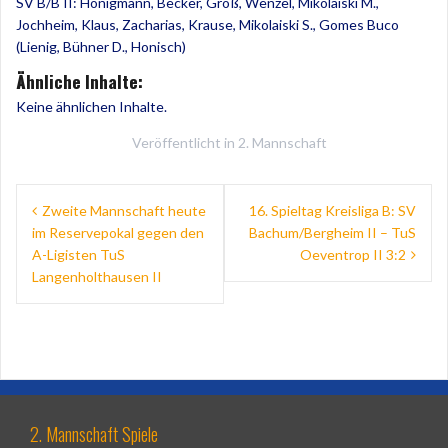
SV B/B II: Honigmann, Becker, Groß, Wenzel, Mikolaiski M.,
Jochheim, Klaus, Zacharias, Krause, Mikolaiski S., Gomes Buco
(Lienig, Bühner D., Honisch)
Ähnliche Inhalte:
Keine ähnlichen Inhalte.
Veröffentlicht in
2. Mannschaft
Beitragsnavigation
Zweite Mannschaft heute
16. Spieltag Kreisliga B: SV
im Reservepokal gegen den
Bachum/Bergheim II – TuS
A-Ligisten TuS
Oeventrop II 3:2
Langenholthausen II
2. Mannschaft Spiele