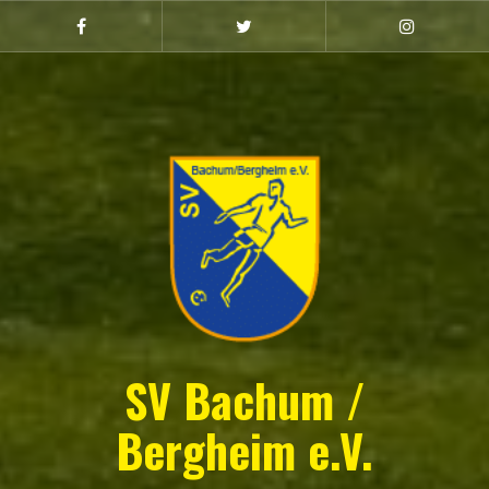
Zum
Inhalt
Facebook
Twitter
Instagram
(Damen)
springen
SV Bachum /
Bergheim e.V.