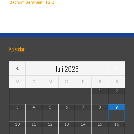
Bachum Bergheim II 2:2
Kalendar
Juli
2026
M
D
M
D
F
S
S
1
2
3
4
5
6
7
8
9
10
11
12
13
14
15
16