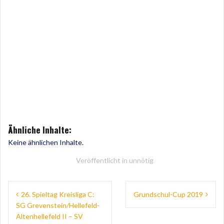
Ähnliche Inhalte:
Keine ähnlichen Inhalte.
Veröffentlicht in
unnötig
Beitragsnavigation
26. Spieltag Kreisliga C:
Grundschul-Cup 2019
SG Grevenstein/Hellefeld-
Altenhellefeld II – SV