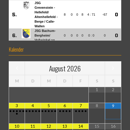
Kalender
August
2026
M
D
M
D
F
S
S
1
2
3
4
5
6
7
8
9
•
•
•
•
•
•
•
•
•
•
•
•
•
•
•
•
•
•
•
•
•
•
•
•
10
11
12
13
14
15
16