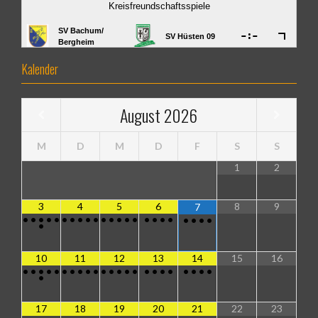
Kalender
August
2026
M
D
M
D
F
S
S
1
2
3
4
5
6
8
9
7
•
•
•
•
•
•
•
•
•
•
•
•
•
•
•
•
•
•
•
•
•
•
•
•
10
11
12
13
14
15
16
•
•
•
•
•
•
•
•
•
•
•
•
•
•
•
•
•
•
•
•
•
•
•
•
17
18
19
20
21
22
23