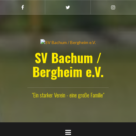
Zum
Inhalt
Facebook
Twitter
Instagram
(Damen)
springen
SV Bachum /
Bergheim e.V.
"Ein starker Verein - eine große Familie"