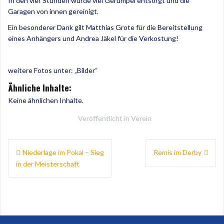
In den vier Stunden wurde viel Gerümpel entsorgt und die
Garagen von innen gereinigt.
Ein besonderer Dank gilt Matthias Grote für die Bereitstellung
eines Anhängers und Andrea Jäkel für die Verkostung!
weitere Fotos unter: „Bilder“
Ähnliche Inhalte:
Keine ähnlichen Inhalte.
Veröffentlicht in
Verein
Beitragsnavigation
Niederlage im Pokal – Sieg
Remis im Derby
in der Meisterschaft