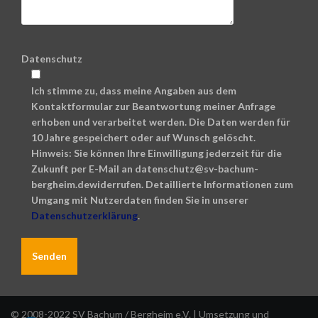
Datenschutz
Ich stimme zu, dass meine Angaben aus dem
Kontaktformular zur Beantwortung meiner Anfrage
erhoben und verarbeitet werden. Die Daten werden für
10 Jahre gespeichert oder auf Wunsch gelöscht.
Hinweis: Sie können Ihre Einwilligung jederzeit für die
Zukunft per E-Mail an datenschutz@sv-bachum-
bergheim.dewiderrufen. Detaillierte Informationen zum
Umgang mit Nutzerdaten finden Sie in unserer
Datenschutzerklärung
.
A
l
© 2008-2022 SV Bachum / Bergheim e.V. | Umsetzung und