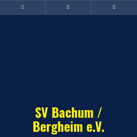
Zum
Inhalt
Facebook
Twitter
Instagram
(Damen)
springen
SV Bachum /
Bergheim e.V.