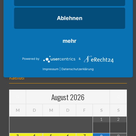
Ablehnen
mehr
Powered by
&
Impressum
|
Datenschutzerklärung
Kalender
August
2026
M
D
M
D
F
S
S
1
2
3
4
5
6
7
9