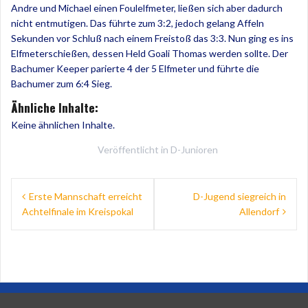
Andre und Michael einen Foulelfmeter, ließen sich aber dadurch
nicht entmutigen. Das führte zum 3:2, jedoch gelang Affeln
Sekunden vor Schluß nach einem Freistoß das 3:3. Nun ging es ins
Elfmeterschießen, dessen Held Goali Thomas werden sollte. Der
Bachumer Keeper parierte 4 der 5 Elfmeter und führte die
Bachumer zum 6:4 Sieg.
Ähnliche Inhalte:
Keine ähnlichen Inhalte.
Veröffentlicht in
D-Junioren
Beitragsnavigation
Erste Mannschaft erreicht
D-Jugend siegreich in
Achtelfinale im Kreispokal
Allendorf