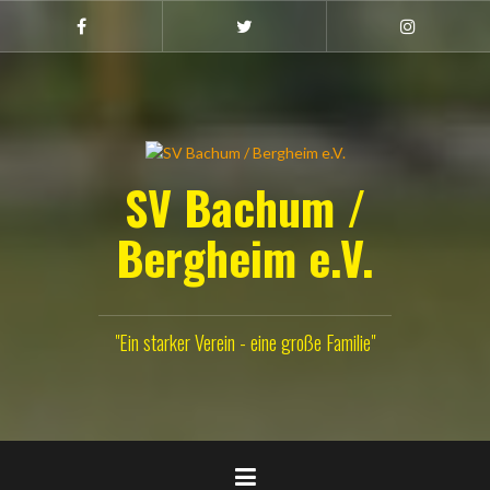
Zum
Inhalt
Facebook
Twitter
Instagram
(Damen)
springen
SV Bachum /
Bergheim e.V.
"Ein starker Verein - eine große Familie"