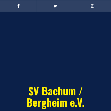
Zum
Inhalt
Facebook
Twitter
Instagram
(Damen)
springen
SV Bachum /
Bergheim e.V.