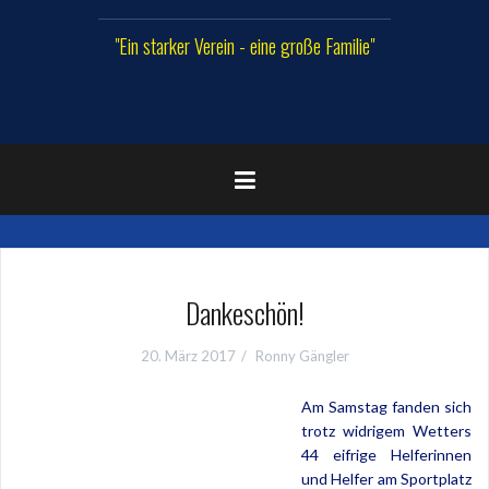
"Ein starker Verein - eine große Familie"
Dankeschön!
20. März 2017
Ronny Gängler
Am Samstag fanden sich
trotz widrigem Wetters
44 eifrige Helferinnen
und Helfer am Sportplatz