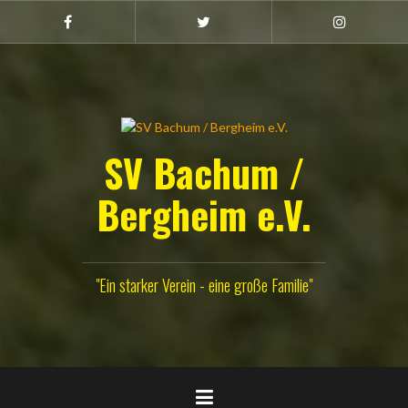
Zum
Inhalt
Facebook
Twitter
Instagram
(Damen)
springen
SV Bachum /
Bergheim e.V.
"Ein starker Verein - eine große Familie"