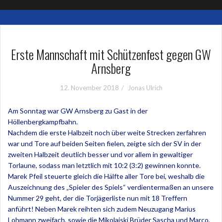
Erste Mannschaft mit Schützenfest gegen GW
Arnsberg
12. November 2018
Jonas Ulrich
Am Sonntag war GW Arnsberg zu Gast in der
Höllenbergkampfbahn.
Nachdem die erste Halbzeit noch über weite Strecken zerfahren
war und Tore auf beiden Seiten fielen, zeigte sich der SV in der
zweiten Halbzeit deutlich besser und vor allem in gewaltiger
Torlaune, sodass man letztlich mit 10:2 (3:2) gewinnen konnte.
Marek Pfeil steuerte gleich die Hälfte aller Tore bei, weshalb die
Auszeichnung des „Spieler des Spiels“ verdientermaßen an unsere
Nummer 29 geht, der die Torjägerliste nun mit 18 Treffern
anführt! Neben Marek reihten sich zudem Neuzugang Marius
Lohmann zweifach, sowie die Mikolaiski Brüder Sascha und Marco,