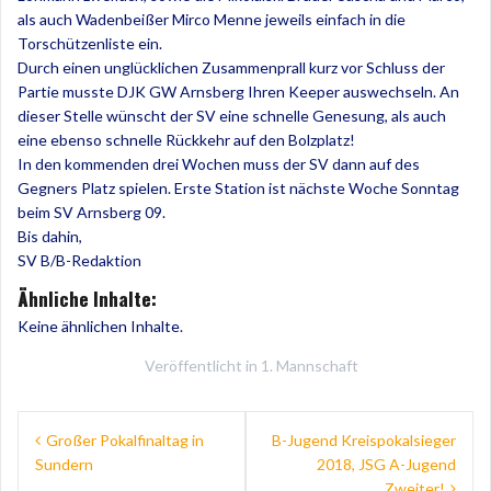
als auch Wadenbeißer Mirco Menne jeweils einfach in die
Torschützenliste ein.
Durch einen unglücklichen Zusammenprall kurz vor Schluss der
Partie musste DJK GW Arnsberg Ihren Keeper auswechseln. An
dieser Stelle wünscht der SV eine schnelle Genesung, als auch
eine ebenso schnelle Rückkehr auf den Bolzplatz!
In den kommenden drei Wochen muss der SV dann auf des
Gegners Platz spielen. Erste Station ist nächste Woche Sonntag
beim SV Arnsberg 09.
Bis dahin,
SV B/B-Redaktion
Ähnliche Inhalte:
Keine ähnlichen Inhalte.
Veröffentlicht in
1. Mannschaft
Beitragsnavigation
Großer Pokalfinaltag in
B-Jugend Kreispokalsieger
Sundern
2018, JSG A-Jugend
Zweiter!