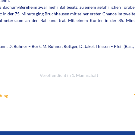
kannt.
us Bachum/Bergheim zwar mehr Ballbesitz, zu einem gefährlichen Torabs
In der 75. Minute ging Bruchhausen mit seiner ersten Chance im zweiten
nfmeterraum an den Ball und traf. Mit einem Konter in der 85. Minu
, D. Bühner – Bork, M. Bühner, Röttger, D. Jäkel, Thissen – Pfeil (Bast, K
Veröffentlicht in
1. Mannschaft
stung