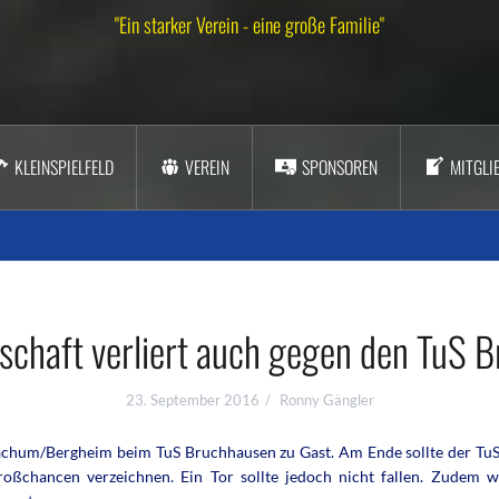
"Ein starker Verein - eine große Familie"
KLEINSPIELFELD
VEREIN
SPONSOREN
MITGLI
schaft verliert auch gegen den TuS 
23. September 2016
Ronny Gängler
hum/Bergheim beim TuS Bruchhausen zu Gast. Am Ende sollte der TuS mi
roßchancen verzeichnen. Ein Tor sollte jedoch nicht fallen. Zudem