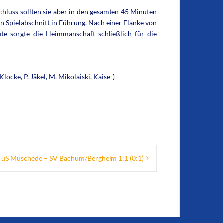
chluss sollten sie aber in den gesamten 45 Minuten
 Spielabschnitt in Führung. Nach einer Flanke von
te sorgte die Heimmanschaft schließlich für die
locke, P. Jäkel, M. Mikolaiski, Kaiser)
TuS Müschede – SV Bachum/Bergheim 1:1 (0:1)