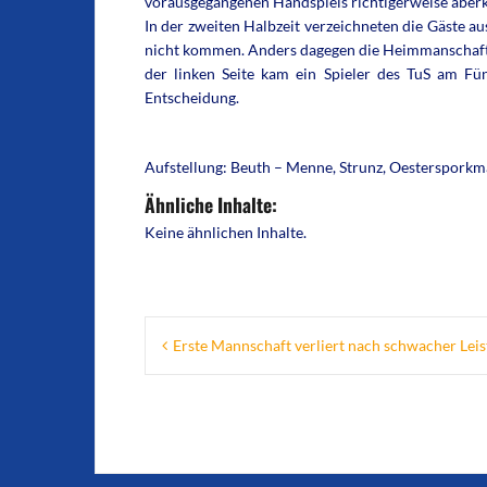
vorausgegangenen Handspiels richtigerweise aber
In der zweiten Halbzeit verzeichneten die Gäste a
nicht kommen. Anders dagegen die Heimmanschaft: 
der linken Seite kam ein Spieler des TuS am Fü
Entscheidung.
Aufstellung: Beuth – Menne, Strunz, Oestersporkmann
Ähnliche Inhalte:
Keine ähnlichen Inhalte.
Beitragsnavigation
Erste Mannschaft verliert nach schwacher Lei