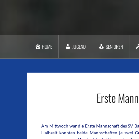
HOME
JUGEND
SENIOREN
Erste Mann
Am Mittwoch war die Erste Mannschaft des SV Bac
Halbzeit konnten beide Mannschaften je zwei G