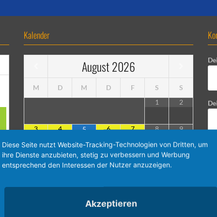
Kalender
Ko
De
August
2026
M
D
M
D
F
S
S
1
2
Dei
3
4
6
7
8
9
5
•
•
•
•
•
•
•
•
•
•
•
•
•
•
•
•
•
•
•
•
•
•
•
•
Diese Seite nutzt Website-Tracking-Technologien von Dritten, um
Bet
ihre Dienste anzubieten, stetig zu verbessern und Werbung
10
11
12
13
14
15
16
entsprechend den Interessen der Nutzer anzuzeigen.
•
•
•
•
•
•
•
•
•
•
•
•
•
•
•
•
•
•
•
•
•
•
•
•
De
17
18
19
20
21
22
23
•
•
•
•
•
•
•
•
•
•
•
•
•
•
•
•
•
•
•
•
Akzeptieren
•
•
•
•