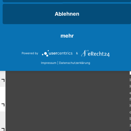
24
25
26
27
28
29
30
•
•
•
•
•
•
•
•
•
•
•
•
•
•
•
•
•
•
•
•
•
•
•
•
Ablehnen
31
•
•
•
•
•
•
mehr
Powered by
&
Impressum
|
Datenschutzerklärung
Da