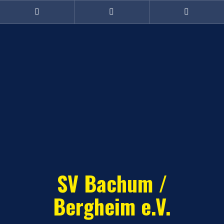
Zum
Inhalt
Facebook
Twitter
Instagram
(Damen)
springen
SV Bachum /
Bergheim e.V.