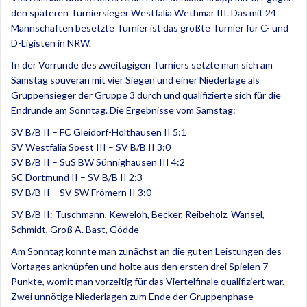
den späteren Turniersieger Westfalia Wethmar III. Das mit 24
Mannschaften besetzte Turnier ist das größte Turnier für C- und
D-Ligisten in NRW.
In der Vorrunde des zweitägigen Turniers setzte man sich am
Samstag souverän mit vier Siegen und einer Niederlage als
Gruppensieger der Gruppe 3 durch und qualifizierte sich für die
Endrunde am Sonntag. Die Ergebnisse vom Samstag:
SV B/B II – FC Gleidorf-Holthausen II 5:1
SV Westfalia Soest III – SV B/B II 3:0
SV B/B II – SuS BW Sünnighausen III 4:2
SC Dortmund II – SV B/B II 2:3
SV B/B II – SV SW Frömern II 3:0
SV B/B II: Tuschmann, Keweloh, Becker, Reibeholz, Wansel,
Schmidt, Groß A. Bast, Gödde
Am Sonntag konnte man zunächst an die guten Leistungen des
Vortages anknüpfen und holte aus den ersten drei Spielen 7
Punkte, womit man vorzeitig für das Viertelfinale qualifiziert war.
Zwei unnötige Niederlagen zum Ende der Gruppenphase