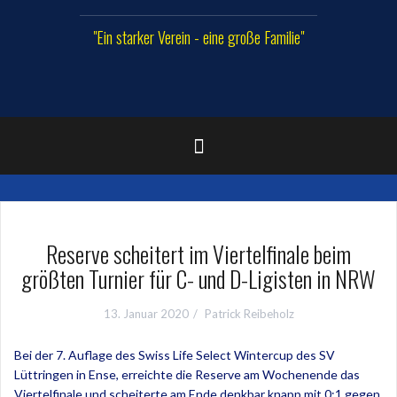
"Ein starker Verein - eine große Familie"
Reserve scheitert im Viertelfinale beim
größten Turnier für C- und D-Ligisten in NRW
13. Januar 2020
Patrick Reibeholz
Bei der 7. Auflage des Swiss Life Select Wintercup des SV
Lüttringen in Ense, erreichte die Reserve am Wochenende das
Viertelfinale und scheiterte am Ende denkbar knapp mit 0:1 gegen