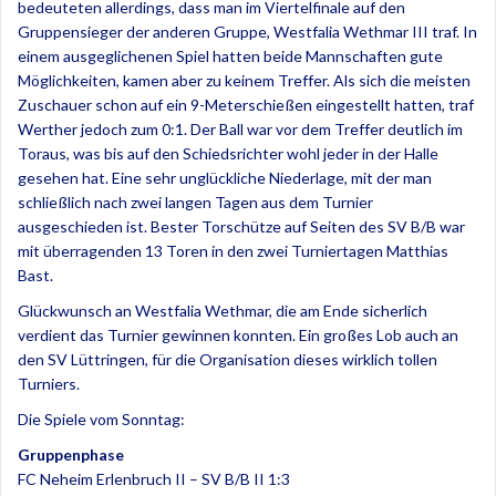
bedeuteten allerdings, dass man im Viertelfinale auf den
Gruppensieger der anderen Gruppe, Westfalia Wethmar III traf. In
einem ausgeglichenen Spiel hatten beide Mannschaften gute
Möglichkeiten, kamen aber zu keinem Treffer. Als sich die meisten
Zuschauer schon auf ein 9-Meterschießen eingestellt hatten, traf
Werther jedoch zum 0:1. Der Ball war vor dem Treffer deutlich im
Toraus, was bis auf den Schiedsrichter wohl jeder in der Halle
gesehen hat. Eine sehr unglückliche Niederlage, mit der man
schließlich nach zwei langen Tagen aus dem Turnier
ausgeschieden ist. Bester Torschütze auf Seiten des SV B/B war
mit überragenden 13 Toren in den zwei Turniertagen Matthias
Bast.
Glückwunsch an Westfalia Wethmar, die am Ende sicherlich
verdient das Turnier gewinnen konnten. Ein großes Lob auch an
den SV Lüttringen, für die Organisation dieses wirklich tollen
Turniers.
Die Spiele vom Sonntag:
Gruppenphase
FC Neheim Erlenbruch II – SV B/B II 1:3