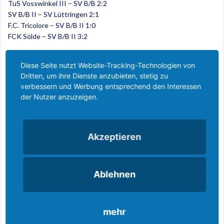
TuS Vosswinkel III – SV B/B 2:2
SV B/B II – SV Lüttringen 2:1
F.C. Tricolore – SV B/B II 1:0
FCK Sölde – SV B/B II 3:2
Viertelfinale
Diese Seite nutzt Website-Tracking-Technologien von
Westfalia Wethmar III – SV B/B II 1:0
Dritten, um ihre Dienste anzubieten, stetig zu
SV B/B II: Tuschmann, Keweloh, Becker, Reibeholz, Wansel,
verbessern und Werbung entsprechend den Interessen
Bühner M., Groß A. Bast, Gödde
der Nutzer anzuzeigen.
Ähnliche Inhalte:
Keine ähnlichen Inhalte.
Akzeptieren
Veröffentlicht in
2. Mannschaft
Beitragsnavigation
Ablehnen
Reserve im Halbfinale! SV
Reserve mit zweitem Platz
beim C-Liga Reservecup
Hüsten 09 III – SV
Bachum/Bergheim II 0:5
mehr