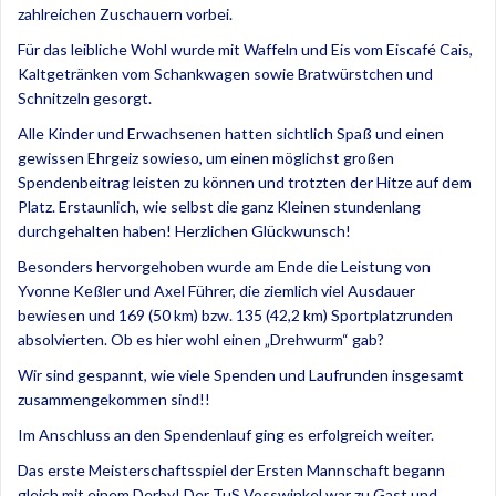
zahlreichen Zuschauern vorbei.
Für das leibliche Wohl wurde mit Waffeln und Eis vom Eiscafé Cais,
Kaltgetränken vom Schankwagen sowie Bratwürstchen und
Schnitzeln gesorgt.
Alle Kinder und Erwachsenen hatten sichtlich Spaß und einen
gewissen Ehrgeiz sowieso, um einen möglichst großen
Spendenbeitrag leisten zu können und trotzten der Hitze auf dem
Platz. Erstaunlich, wie selbst die ganz Kleinen stundenlang
durchgehalten haben! Herzlichen Glückwunsch!
Besonders hervorgehoben wurde am Ende die Leistung von
Yvonne Keßler und Axel Führer, die ziemlich viel Ausdauer
bewiesen und 169 (50 km) bzw. 135 (42,2 km) Sportplatzrunden
absolvierten. Ob es hier wohl einen „Drehwurm“ gab?
Wir sind gespannt, wie viele Spenden und Laufrunden insgesamt
zusammengekommen sind!!
Im Anschluss an den Spendenlauf ging es erfolgreich weiter.
Das erste Meisterschaftsspiel der Ersten Mannschaft begann
gleich mit einem Derby! Der TuS Vosswinkel war zu Gast und