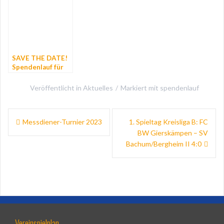
SAVE THE DATE!
Spendenlauf für
den neuen
Kunstrasen am
Veröffentlicht in
Aktuelles
Markiert mit
spendenlauf
13.08.2023
Beitragsnavigation
Messdiener-Turnier 2023
1. Spieltag Kreisliga B: FC
BW Gierskämpen – SV
Bachum/Bergheim II 4:0
Vereinspielplan