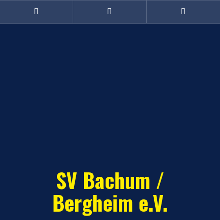
Zum
Inhalt
Facebook
Twitter
Instagram
(Damen)
springen
SV Bachum /
Bergheim e.V.