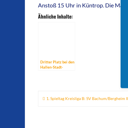
Anstoß 15 Uhr in Küntrop. Die Mannsc
Ähnliche Inhalte:
Dritter Platz bei den
Hallen-Stadt-
Meisterschaften für
den SV
Bachum/Bergheim
Beitragsnavigation
1. Spieltag Kreisliga B: SV Bachum/Bergheim II