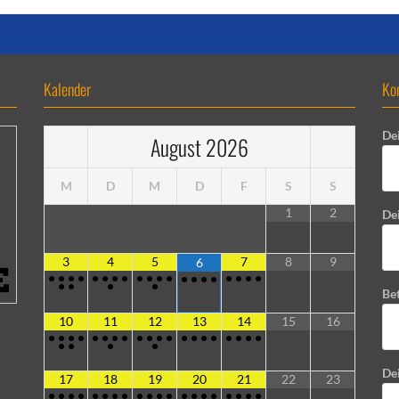
Kalender
Ko
De
August
2026
M
D
M
D
F
S
S
1
2
Dei
3
4
5
7
8
9
6
•
•
•
•
•
•
•
•
•
•
•
•
•
•
•
•
•
•
•
•
•
•
•
•
Bet
10
11
12
13
14
15
16
•
•
•
•
•
•
•
•
•
•
•
•
•
•
•
•
•
•
•
•
•
•
•
•
De
17
18
19
20
21
22
23
•
•
•
•
•
•
•
•
•
•
•
•
•
•
•
•
•
•
•
•