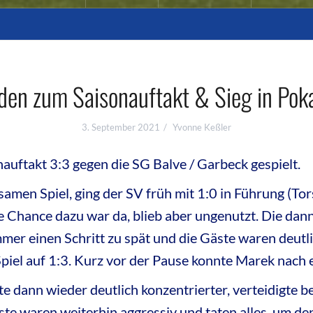
den zum Saisonauftakt & Sieg in Poka
3. September 2021
Yvonne Keßler
auftakt 3:3 gegen die SG Balve / Garbeck gespielt.
samen Spiel, ging der SV früh mit 1:0 in Führung (To
ie Chance dazu war da, blieb aber ungenutzt. Die da
er einen Schritt zu spät und die Gäste waren deutli
 Spiel auf 1:3. Kurz vor der Pause konnte Marek nach 
e dann wieder deutlich konzentrierter, verteidigte 
ste waren weiterhin aggressiv und taten alles, um de