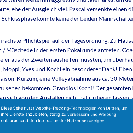
nute, ehe der Ausgleich viel. Pascal versenkte einen 
en Schlussphase konnte keine der beiden Mannschaften
s nächste Pflichtspiel auf der Tagesordnung. Zu Hau
/ Müschede in der ersten Pokalrunde antreten. Coa
pieler aus der Zweiten aushelfen mussten, um überh
n, Moppi, Yves und Kochi ein besonderer Dank! Eben
ison. Kurzum, eine Volleyabnahme aus ca. 30 Metern,
 zu sehen bekommen. Grandios Kochi! Der gesamten 
sich von den Ausfällen nicht hat irritieren lassen, 
treten ist, sodass man letztlich sehr verdient mit 3
Diese Seite nutzt Website-Tracking-Technologien von Dritten, um
ihre Dienste anzubieten, stetig zu verbessern und Werbung
entsprechend den Interessen der Nutzer anzuzeigen.
m ersten Auswärtsspiel der Saison. Dies wird gleic