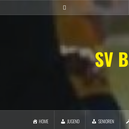
Zum
Inhalt
Facebook
springen
SV B
HOME
JUGEND
SENIOREN