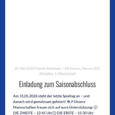
20. Mai 2026
Patrick Reibeholz
Alt Herren
,
Herren Ü50
,
Aktuelles
,
1. Mannschaft
Einladung zum Saisonabschluss
Am 31.05.2026 steht der letzte Spieltag an – und
danach wird gemeinsam gefeiert! 🍻🎉Unsere
Mannschaften freuen sich auf eure Unterstützung: 🕧
DIE ZWEITE – 12:45 Uhr🕞 DIE ERSTE – 15:30 Uhr