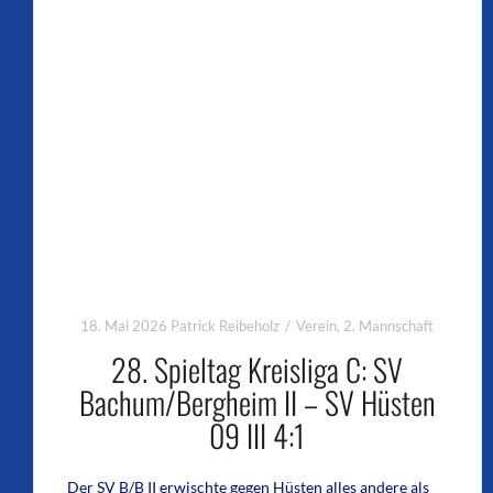
18. Mai 2026
Patrick Reibeholz
Verein
,
2. Mannschaft
28. Spieltag Kreisliga C: SV
Bachum/Bergheim II – SV Hüsten
09 III 4:1
Der SV B/B II erwischte gegen Hüsten alles andere als