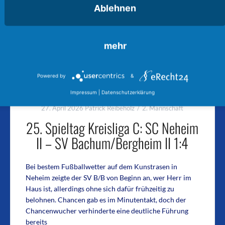
Ablehnen
mehr
Powered by
&
Impressum
|
Datenschutzerklärung
27. April 2026
Patrick Reibeholz
2. Mannschaft
25. Spieltag Kreisliga C: SC Neheim
II – SV Bachum/Bergheim II 1:4
Bei bestem Fußballwetter auf dem Kunstrasen in
Neheim zeigte der SV B/B von Beginn an, wer Herr im
Haus ist, allerdings ohne sich dafür frühzeitig zu
belohnen. Chancen gab es im Minutentakt, doch der
Chancenwucher verhinderte eine deutliche Führung
bereits